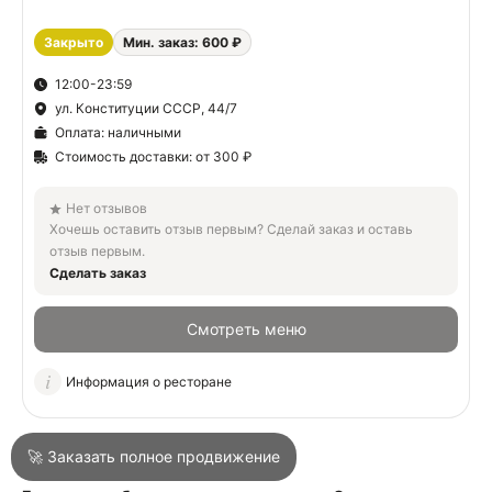
Закрыто
Мин. заказ: 600 ₽
О
12:00-23:59
ул. Конституции СССР, 44/7
О
Оплата: наличными
Стоимость доставки: от 300 ₽
Нет отзывов
Хочешь оставить отзыв первым? Сделай заказ и оставь
отзыв первым.
Сделать заказ
Войти
Смотреть меню
Город
Сочи
Информация о ресторане
Написать в техподдержку
🚀 Заказать полное продвижение