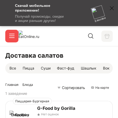
Скачай мобильное
номер
приложение!
SMS-
Получай промокоды, скидки
сообщение
Eatonline
и акции раньше других!
с
Акции
кодом
подтверждения
О сервисе
Доставка салатов
Все
Пицца
Суши
Фаст-фуд
Шашлык
Вок
Откры
Вход / регистрация
Главная
Блюда
Сортировать
На карте
1 заведение
Пиццерия-Бургерная
G-Food by Gorilla
Нет оценок