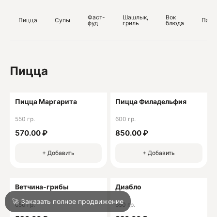
ИНН 232010162496
Фаст-
Шашлык,
Вок
Пицца
Супы
Паст
фуд
гриль
блюда
О
О
Пицца
Пицца Маргарита
Пицца Филадельфия
550 гр.
600 гр.
Войти
570.00 ₽
850.00 ₽
+ Добавить
+ Добавить
Город
Сочи
Ветчина-грибы
Диабло
Написать в техподдержку
🚀 Заказать полное продвижение
650 гр.
650 гр.