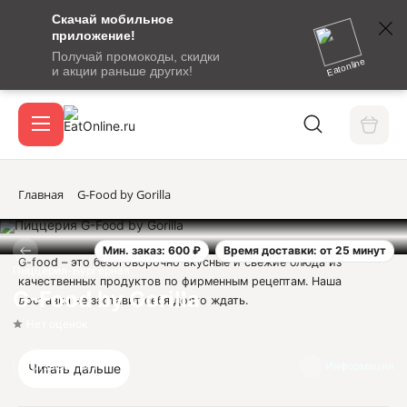
Скачай мобильное
номер
приложение!
SMS-
Получай промокоды, скидки
сообщение
Eatonline
и акции раньше других!
с
Акции
кодом
подтверждения
О сервисе
Главная
G-Food by Gorilla
Мин. заказ: 600 ₽
Время доставки: от 25 минут
Откры
G-food – это безоговорочно вкусные и свежие блюда из
Вход / регистрация
Пиццерия-Бургерная
качественных продуктов по фирменным рецептам. Наша
G-Food by Gorilla
доставка не заставит себя долго ждать.
Нет оценок
Юридическая информация:
Отзывов нет
Информация
Читать дальше
ИП Тищенко Олег Алексеевич
ОГРНИП 318237500137191