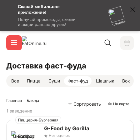
Скачай мобильное
номер
приложение!
SMS-
Получай промокоды, скидки
сообщение
Eatonline
и акции раньше других!
с
Акции
кодом
подтверждения
О сервисе
Доставка фаст-фуда
Все
Пицца
Суши
Фаст-фуд
Шашлык
Вок
Откры
Вход / регистрация
Главная
Блюда
Сортировать
На карте
1 заведение
Пиццерия-Бургерная
G-Food by Gorilla
Нет оценок