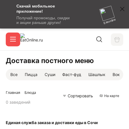
Скачай мобильное
номер
приложение!
SMS-
Получай промокоды, скидки
сообщение
Eatonline
и акции раньше других!
с
Акции
кодом
подтверждения
О сервисе
Доставка постного меню
Все
Пицца
Суши
Фаст-фуд
Шашлык
Вок
Откры
Вход / регистрация
Главная
Блюда
Сортировать
На карте
0 заведений
Единая служба заказа и доставки еды в Сочи