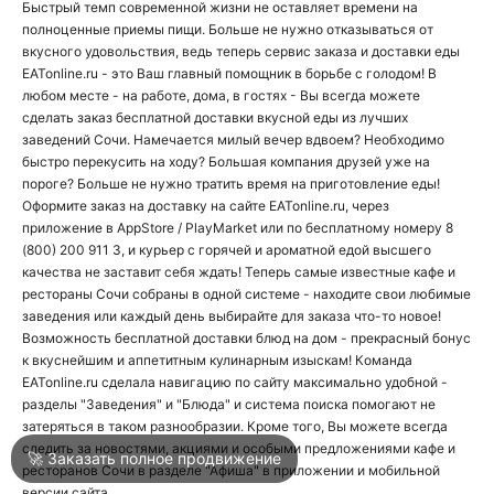
Быстрый темп современной жизни не оставляет времени на
полноценные приемы пищи. Больше не нужно отказываться от
вкусного удовольствия, ведь теперь сервис заказа и доставки еды
О
EATonline.ru - это Ваш главный помощник в борьбе с голодом! В
любом месте - на работе, дома, в гостях - Вы всегда можете
О
сделать заказ бесплатной доставки вкусной еды из лучших
заведений
Сочи. Намечается милый вечер вдвоем? Необходимо
быстро перекусить на ходу? Большая компания друзей уже на
пороге? Больше не нужно тратить время на приготовление еды!
Оформите заказ на доставку на сайте EATonline.ru, через
приложение в
AppStore
/
PlayMarket
или по бесплатному номеру
8
(800) 200 911 3
, и курьер с горячей и ароматной едой высшего
качества не заставит себя ждать! Теперь самые известные
кафе
и
Войти
рестораны
Сочи собраны в одной системе - находите свои любимые
заведения или каждый день выбирайте для заказа что-то новое!
Возможность бесплатной доставки блюд на дом - прекрасный бонус
Город
Сочи
к вкуснейшим и аппетитным кулинарным изыскам! Команда
EATonline.ru сделала навигацию по сайту максимально удобной -
разделы
"Заведения"
и "Блюда" и система поиска помогают не
затеряться в таком разнообразии. Кроме того, Вы можете всегда
Написать в техподдержку
следить за новостями, акциями и особыми предложениями кафе и
🚀 Заказать полное продвижение
ресторанов Сочи в разделе "Афиша" в приложении и мобильной
версии сайта.