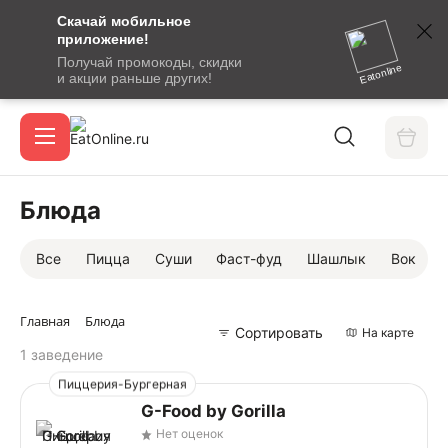
Скачай мобильное
номер
приложение!
SMS-
Получай промокоды, скидки
сообщение
Eatonline
и акции раньше других!
с
Акции
кодом
подтверждения
О сервисе
Блюда
Все
Пицца
Суши
Фаст-фуд
Шашлык
Вок
Откры
Вход / регистрация
Главная
Блюда
Сортировать
На карте
1 заведение
Пиццерия-Бургерная
G-Food by Gorilla
Нет оценок