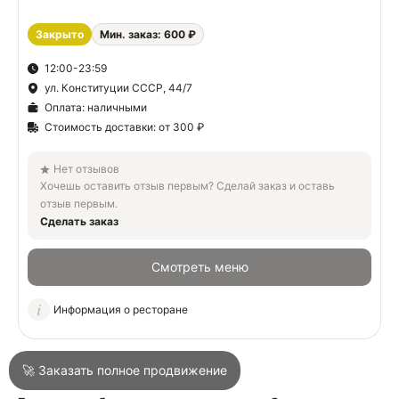
Закрыто
Мин. заказ: 600 ₽
О
12:00-23:59
ул. Конституции СССР, 44/7
О
Оплата: наличными
Стоимость доставки: от 300 ₽
Нет отзывов
Хочешь оставить отзыв первым? Сделай заказ и оставь
отзыв первым.
Сделать заказ
Войти
Смотреть меню
Город
Сочи
Информация о ресторане
Написать в техподдержку
🚀 Заказать полное продвижение