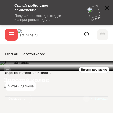
Скачай мобильное
номер
приложение!
SMS-
Получай промокоды, скидки
сообщение
Eatonline
и акции раньше других!
с
Акции
кодом
подтверждения
О сервисе
Главная
Золотой колос
Время доставки:
Откры
кафе-кондитерские и киоски
Вход / регистрация
Золотой колос
Читать дальше
Нет оценок
Отзывов нет
Информация