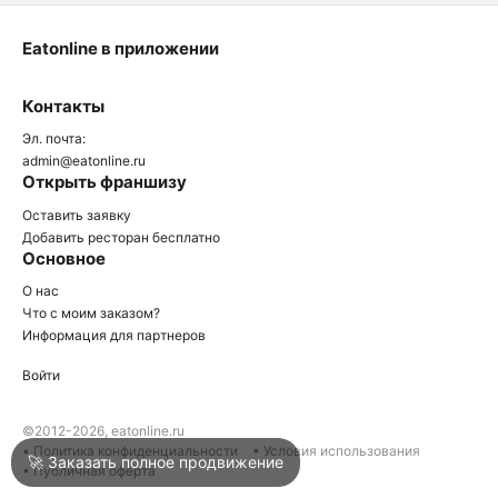
Eatonline в приложении
О
Контакты
О
Эл. почта:
admin@eatonline.ru
Открыть франшизу
Оставить заявку
Добавить ресторан бесплатно
Основное
Войти
О нас
Что с моим заказом?
Информация для партнеров
Город
Сочи
Войти
Написать в техподдержку
©2012-2026, eatonline.ru
• Политика конфиденциальности
• Условия использования
🚀 Заказать полное продвижение
• Публичная оферта