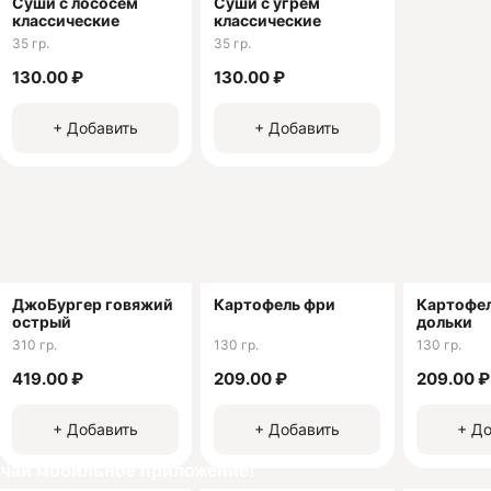
Суши с лососем
Суши с угрем
зициями из других кафе и ресторанов. Мы собрали лучшие 
классические
классические
ите меню и выберите, что бы вам хотелось попробовать. Все
35 гр.
35 гр.
130.00 ₽
130.00 ₽
ия:
+ Добавить
+ Добавить
 Викторович
14
ДжоБургер говяжий
Картофель фри
Картофе
острый
дольки
310 гр.
130 гр.
130 гр.
419.00 ₽
209.00 ₽
209.00 ₽
+ Добавить
+ Добавить
+ До
ачай мобильное приложение!