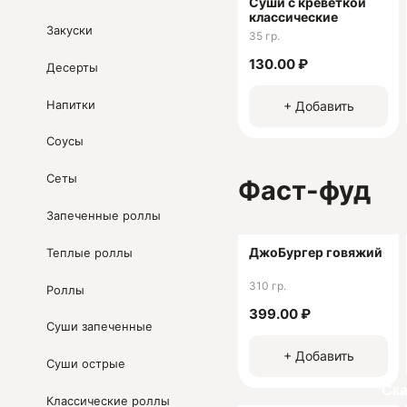
Суши с креветкой
желании дополнив его по
классические
города — просто посмотр
Закуски
35 гр.
сделает EATonline.ru
130.00 ₽
Десерты
Юридическая информац
Напитки
+ Добавить
ИП Бондарев Александр
ОГРНИП 3212375003512
Соусы
ИНН 221101315494
Сеты
Фаст-фуд
Запеченные роллы
ДжоБургер говяжий
Теплые роллы
310 гр.
Роллы
399.00 ₽
Суши запеченные
+ Добавить
Суши острые
Ск
Классические роллы