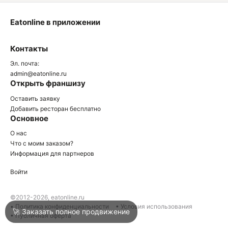
Eatonline в приложении
О
Контакты
О
Эл. почта:
admin@eatonline.ru
Открыть франшизу
Оставить заявку
Добавить ресторан бесплатно
Основное
Войти
О нас
Что с моим заказом?
Информация для партнеров
Город
Сочи
Войти
Написать в техподдержку
©2012-2026, eatonline.ru
• Политика конфиденциальности
• Условия использования
🚀 Заказать полное продвижение
• Публичная оферта