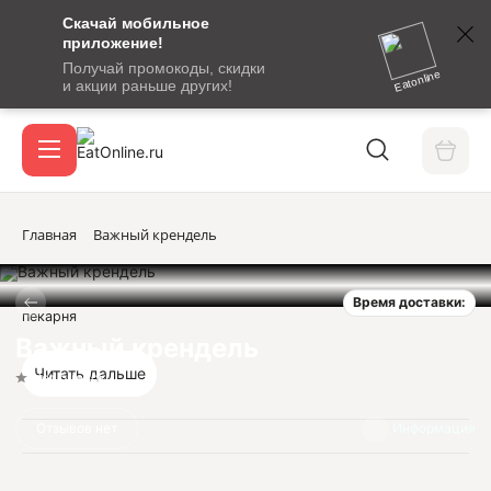
Скачай мобильное
номер
приложение!
SMS-
Получай промокоды, скидки
сообщение
Eatonline
и акции раньше других!
с
Акции
кодом
подтверждения
О сервисе
Главная
Важный крендель
Время доставки:
Откры
пекарня
Вход / регистрация
Важный крендель
Читать дальше
Нет оценок
Отзывов нет
Информация