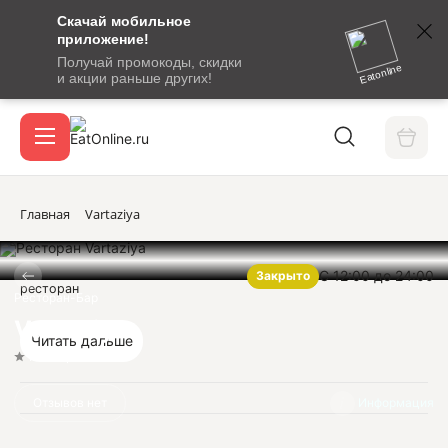
Скачай мобильное
номер
приложение!
SMS-
Получай промокоды, скидки
сообщение
Eatonline
и акции раньше других!
с
Акции
кодом
подтверждения
О сервисе
Главная
Vartaziya
С 12:00 до 24:00
Закрыто
Откры
ресторан
Вход / регистрация
Ресторан-Бар
Vartaziya
Читать дальше
Нет оценок
Отзывов нет
Информация