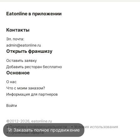
Eatonline в приложении
О
Контакты
О
Эл. почта:
admin@eatonline.ru
Открыть франшизу
Оставить заявку
Добавить ресторан бесплатно
Основное
Войти
О нас
Что с моим заказом?
Информация для партнеров
Город
Сочи
Войти
Написать в техподдержку
©2012-2026, eatonline.ru
• Политика конфиденциальности
• Условия использования
🚀 Заказать полное продвижение
• Публичная оферта