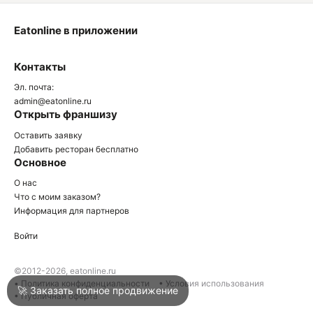
Eatonline в приложении
О
Контакты
О
Эл. почта:
admin@eatonline.ru
Открыть франшизу
Оставить заявку
Добавить ресторан бесплатно
Основное
Войти
О нас
Что с моим заказом?
Информация для партнеров
Город
Сочи
Войти
Написать в техподдержку
©2012-2026, eatonline.ru
• Политика конфиденциальности
• Условия использования
🚀 Заказать полное продвижение
• Публичная оферта