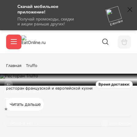
Скачай мобильное
номер
приложение!
SMS-
Получай промокоды, скидки
сообщение
Eatonline
и акции раньше других!
с
Акции
кодом
подтверждения
О сервисе
Главная
Truffo
Время доставки:
Откры
ресторан французской и европейской кухни
Вход / регистрация
Ресторан-Доставка
Truffo
Читать дальше
Нет оценок
Отзывов нет
Информация