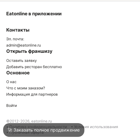
Eatonline в приложении
О
Контакты
О
Эл. почта:
admin@eatonline.ru
Открыть франшизу
Оставить заявку
Добавить ресторан бесплатно
Основное
Войти
О нас
Что с моим заказом?
Информация для партнеров
Город
Сочи
Войти
Написать в техподдержку
©2012-2026, eatonline.ru
• Политика конфиденциальности
• Условия использования
🚀 Заказать полное продвижение
• Публичная оферта