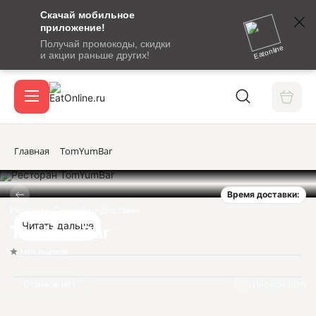
Скачай мобильное
номер
приложение!
SMS-
Получай промокоды, скидки
сообщение
Eatonline
и акции раньше других!
с
Акции
кодом
подтверждения
О сервисе
Главная
TomYumBar
Время доставки:
Откры
Вход / регистрация
Ресторан-Суши-Бар-Доставка
Читать дальше
TomYumBar
Нет оценок
Отзывов нет
Информация