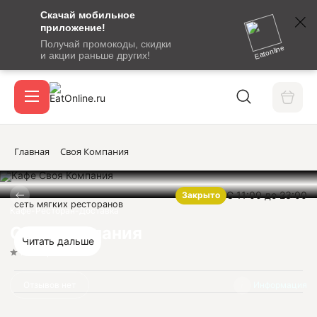
Скачай мобильное
номер
приложение!
SMS-
Получай промокоды, скидки
сообщение
Eatonline
и акции раньше других!
с
Акции
кодом
подтверждения
О сервисе
Главная
Своя Компания
С 11:00 до 23:00
Закрыто
Откры
сеть мягких ресторанов
Вход / регистрация
Кафе-Ресторан-Доставка
Своя Компания
Читать дальше
Нет оценок
Отзывов нет
Информация