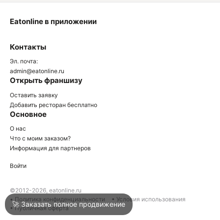
Eatonline в приложении
О
Контакты
О
Эл. почта:
admin@eatonline.ru
Открыть франшизу
Оставить заявку
Добавить ресторан бесплатно
Основное
Войти
О нас
Что с моим заказом?
Информация для партнеров
Город
Сочи
Войти
Написать в техподдержку
©2012-2026, eatonline.ru
• Политика конфиденциальности
• Условия использования
🚀 Заказать полное продвижение
• Публичная оферта