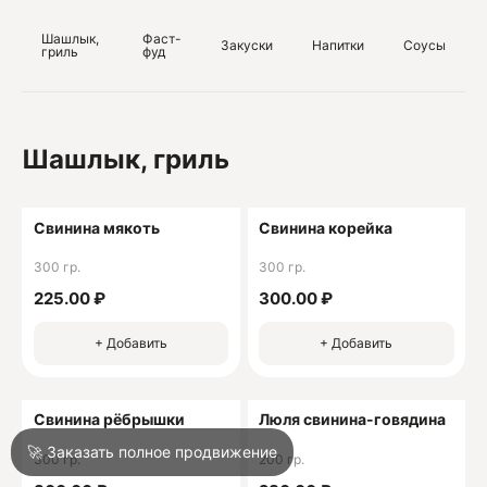
Шашлык,
Фаст-
Закуски
Напитки
Соусы
гриль
фуд
О
О
Шашлык, гриль
Свинина мякоть
Свинина корейка
300 гр.
300 гр.
Войти
225.00 ₽
300.00 ₽
+ Добавить
+ Добавить
Город
Сочи
Свинина рёбрышки
Люля свинина-говядина
Написать в техподдержку
🚀 Заказать полное продвижение
300 гр.
200 гр.