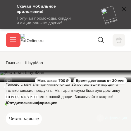
Скачай мобильное
номер
приложение!
SMS-
Получай промокоды, скидки
сообщение
Eatonline
и акции раньше других!
с
Акции
кодом
подтверждения
О сервисе
Главная
ШаурMan
Мин. заказ: 700 ₽
Время доставки: от 30 мин
Откры
*Блюдо с мангала принимаются до 23:00. Большие порции и
Вход / регистрация
Ресторан
только свежие продукты. Мы гарантируем быструю доставку
ШаурMan
вашего заказа прямо к вашей двери. Заказывайте скорее!
Юридическая информация:
5.0
из 5
ИП Согбатян Асмик Саргисовна
ОГРНИП 315230100029271
Отзывы
4
Информация
Читать дальше
ИНН 230116266090