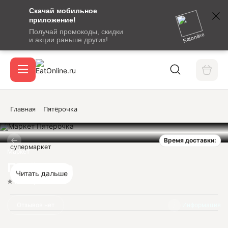
Скачай мобильное
номер
приложение!
SMS-
Получай промокоды, скидки
сообщение
Eatonline
и акции раньше других!
с
Акции
кодом
подтверждения
О сервисе
Главная
Пятёрочка
Время доставки:
Откры
супермаркет
Вход / регистрация
Маркет
Пятёрочка
Читать дальше
Нет оценок
Отзывов нет
Информация