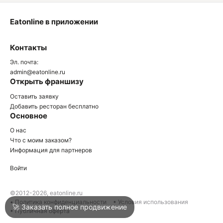
Eatonline в приложении
О
Контакты
О
Эл. почта:
admin@eatonline.ru
Открыть франшизу
Оставить заявку
Добавить ресторан бесплатно
Основное
Войти
О нас
Что с моим заказом?
Информация для партнеров
Город
Сочи
Войти
Написать в техподдержку
©2012-2026, eatonline.ru
• Политика конфиденциальности
• Условия использования
🚀 Заказать полное продвижение
• Публичная оферта