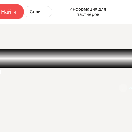
Информация для
Сочи
партнёров
а
И