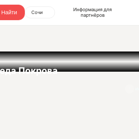
Информация для
Сочи
партнёров
еда Покрова
И