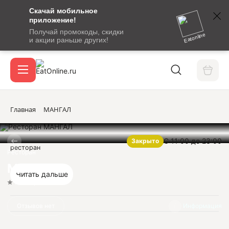
Скачай мобильное
номер
приложение!
SMS-
Получай промокоды, скидки
сообщение
Eatonline
и акции раньше других!
с
Акции
кодом
подтверждения
О сервисе
Главная
МАНГАЛ
С 11:00 до 23:00
Закрыто
Откры
ресторан
Вход / регистрация
Ресторан
МАНГАЛ
Читать дальше
Нет оценок
Отзывов нет
Информация