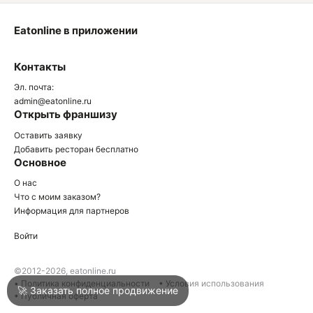
Eatonline в приложении
О
Контакты
О
Эл. почта:
admin@eatonline.ru
Открыть франшизу
Оставить заявку
Добавить ресторан бесплатно
Основное
Войти
О нас
Что с моим заказом?
Информация для партнеров
Город
Сочи
Войти
Написать в техподдержку
©2012-2026, eatonline.ru
• Политика конфиденциальности
• Условия использования
🚀 Заказать полное продвижение
• Публичная оферта