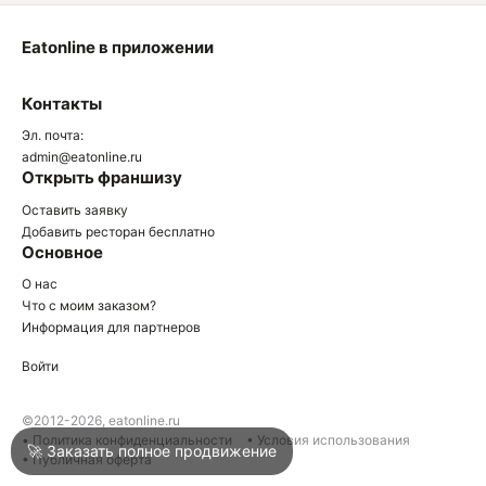
Eatonline в приложении
О
Контакты
О
Эл. почта:
admin@eatonline.ru
Открыть франшизу
Оставить заявку
Добавить ресторан бесплатно
Основное
Войти
О нас
Что с моим заказом?
Информация для партнеров
Город
Сочи
Войти
Написать в техподдержку
©2012-2026, eatonline.ru
• Политика конфиденциальности
• Условия использования
🚀 Заказать полное продвижение
• Публичная оферта