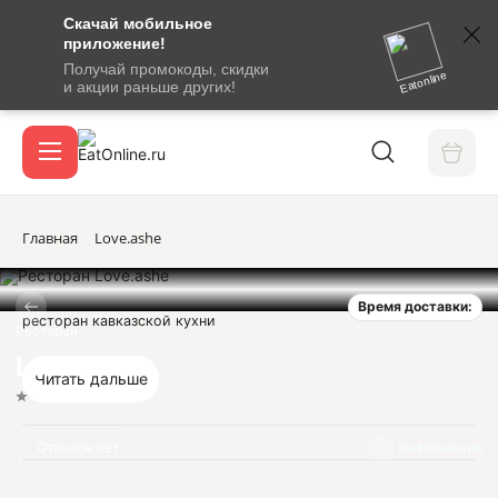
Скачай мобильное
номер
приложение!
SMS-
Получай промокоды, скидки
сообщение
Eatonline
и акции раньше других!
с
Акции
кодом
подтверждения
О сервисе
Главная
Love.ashe
Время доставки:
Откры
ресторан кавказской кухни
Вход / регистрация
Ресторан
Love.ashe
Читать дальше
Нет оценок
Отзывов нет
Информация