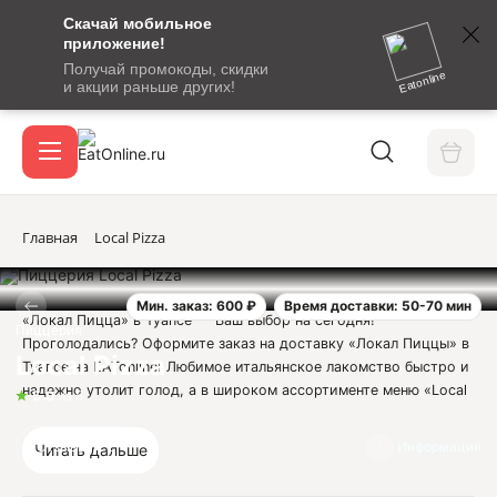
Скачай мобильное
номер
приложение!
SMS-
Получай промокоды, скидки
сообщение
Eatonline
и акции раньше других!
с
Акции
кодом
подтверждения
О сервисе
Главная
Local Pizza
Мин. заказ: 600 ₽
Время доставки: 50-70 мин
Откры
«Локал Пицца» в Туапсе — Ваш выбор на сегодня!
Вход / регистрация
Пиццерия
Проголодались? Оформите заказ на доставку «Локал Пиццы» в
Local Pizza
Туапсе на EATonline! Любимое итальянское лакомство быстро и
надежно утолит голод, а в широком ассортименте меню «Local
5.0
из 5
Pizza» каждый найдет себе что-то по вкусу для заказа!
Иногда совсем не хочется долго думать над выбором еды.
Отзывы
2
Информация
Читать дальше
Хочется чего-то сытного и вкусного, а главное — быстро и
недорого. В этом случае «Local Pizza» в Туапсе - это то, что вам