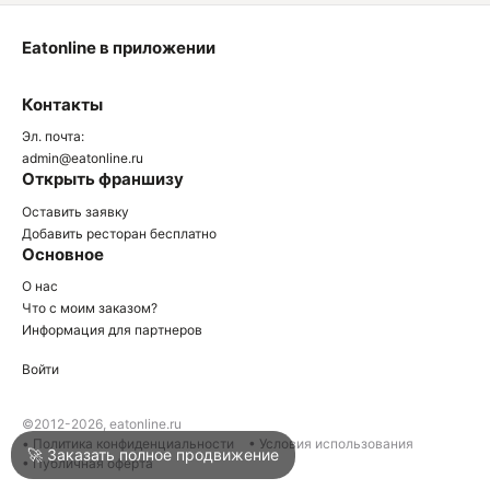
Eatonline в приложении
О
Контакты
О
Эл. почта:
admin@eatonline.ru
Открыть франшизу
Оставить заявку
Добавить ресторан бесплатно
Основное
Войти
О нас
Что с моим заказом?
Информация для партнеров
Город
Сочи
Войти
Написать в техподдержку
©2012-2026, eatonline.ru
• Политика конфиденциальности
• Условия использования
🚀 Заказать полное продвижение
• Публичная оферта