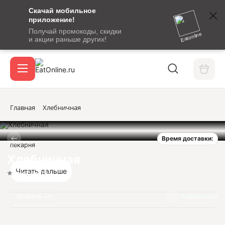
Скачай мобильное
номер
приложение!
SMS-
Получай промокоды, скидки
сообщение
Eatonline
и акции раньше других!
с
Акции
кодом
подтверждения
О сервисе
Главная
Хлебничная
Время доставки:
Откры
пекарня
Вход / регистрация
Хлебничная
Читать дальше
Нет оценок
Отзывов нет
Информация