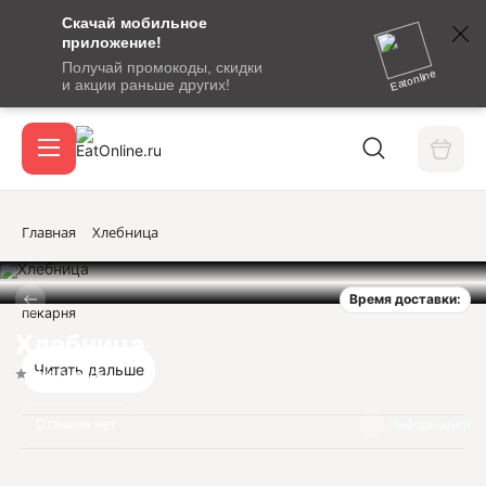
Скачай мобильное
номер
приложение!
SMS-
Получай промокоды, скидки
сообщение
Eatonline
и акции раньше других!
с
Акции
кодом
подтверждения
О сервисе
Главная
Хлебница
Время доставки:
Откры
пекарня
Вход / регистрация
Хлебница
Читать дальше
Нет оценок
Отзывов нет
Информация