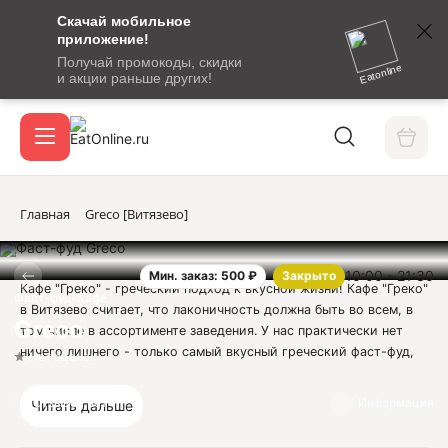
Скачай мобильное
номер
приложение!
SMS-
Получай промокоды, скидки
сообщение
Eatonline
и акции раньше других!
с
Акции
кодом
подтверждения
О сервисе
Главная
Greco [Витязево]
10:00 - 21:30
Мин. заказ: 500 ₽
Закрыто
Откры
Кафе "Греко" - греческий подход к вкусной жизни! Кафе "Греко"
Вход / регистрация
Фаст-фуд-Кафе
в Витязево считает, что лаконичность должна быть во всем, в
Greco
том числе в ассортименте заведения. У нас практически нет
ничего лишнего - только самый вкусный греческий фаст-фуд,
Нет оценок
приготовленный настоящими профессионалами по отборным
рецептам. Заказывайте доставку на дом и в офис и пробуйте!
Отзывов нет
Информация
Читать дальше
Традиционные гирос и шаурма в меню кафе "Греко"
соседствуют с малознакомыми новому посетителю луканико,