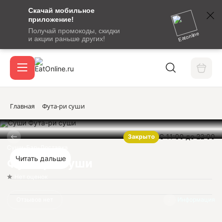
Скачай мобильное
номер
приложение!
SMS-
Получай промокоды, скидки
сообщение
Eatonline
и акции раньше других!
с
Акции
кодом
подтверждения
О сервисе
Главная
Фута-ри суши
С 11:00 до 22:00
Закрыто
Откры
Вход / регистрация
Суши-Бар-Доставка
Читать дальше
Фута-ри суши
Нет оценок
Отзывов нет
Информация