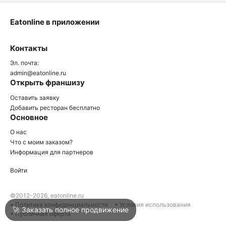
Eatonline в приложении
О
Контакты
О
Эл. почта:
admin@eatonline.ru
Открыть франшизу
Оставить заявку
Добавить ресторан бесплатно
Основное
Войти
О нас
Что с моим заказом?
Информация для партнеров
Город
Сочи
Войти
Написать в техподдержку
©2012-2026, eatonline.ru
• Политика конфиденциальности
• Условия использования
🚀 Заказать полное продвижение
• Публичная оферта