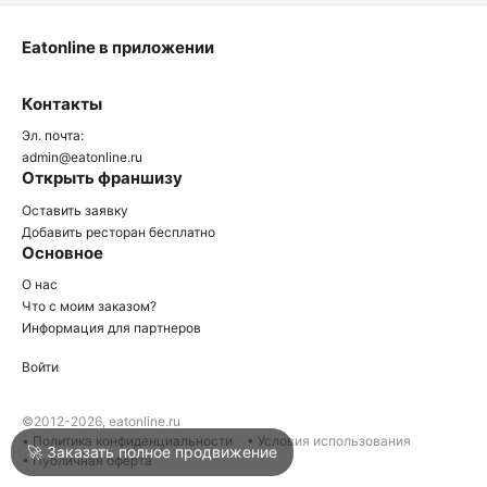
Eatonline в приложении
О
Контакты
О
Эл. почта:
admin@eatonline.ru
Открыть франшизу
Оставить заявку
Добавить ресторан бесплатно
Основное
Войти
О нас
Что с моим заказом?
Информация для партнеров
Город
Сочи
Войти
Написать в техподдержку
©2012-2026, eatonline.ru
• Политика конфиденциальности
• Условия использования
🚀 Заказать полное продвижение
• Публичная оферта