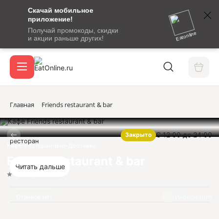
Скачай мобильное
номер
приложение!
SMS-
Получай промокоды, скидки
сообщение
Eatonline
и акции раньше других!
с
Акции
кодом
подтверждения
О сервисе
Главная
Friends restaurant & bar
С 12:00 до 24:00
Закрыто
Откры
ресторан
Вход / регистрация
Кафе-Ресторан-Бар-Доставка
Friends restaurant & bar
Читать дальше
Нет оценок
Отзывов нет
Информация