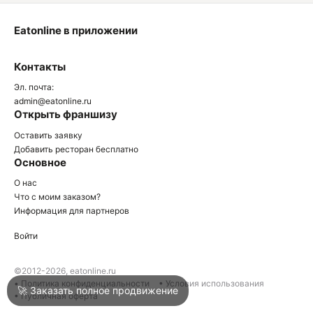
Eatonline в приложении
О
Контакты
О
Эл. почта:
admin@eatonline.ru
Открыть франшизу
Оставить заявку
Добавить ресторан бесплатно
Основное
Войти
О нас
Что с моим заказом?
Информация для партнеров
Город
Сочи
Войти
Написать в техподдержку
©2012-2026, eatonline.ru
• Политика конфиденциальности
• Условия использования
🚀 Заказать полное продвижение
• Публичная оферта