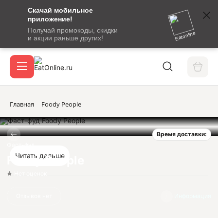
Скачай мобильное
номер
приложение!
SMS-
Получай промокоды, скидки
сообщение
Eatonline
и акции раньше других!
с
Акции
кодом
подтверждения
О сервисе
Главная
Foody People
Время доставки:
Откры
Вход / регистрация
Фаст-фуд
Читать дальше
Foody People
Нет оценок
Отзывов нет
Информация