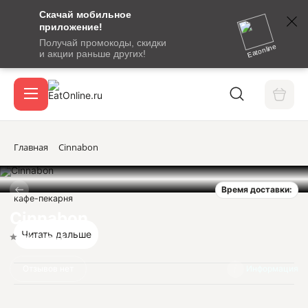
Скачай мобильное
номер
приложение!
SMS-
Получай промокоды, скидки
сообщение
Eatonline
и акции раньше других!
с
Акции
кодом
подтверждения
О сервисе
Главная
Cinnabon
Время доставки:
Откры
кафе-пекарня
Вход / регистрация
Cinnabon
Читать дальше
Нет оценок
Отзывов нет
Информация