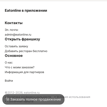
Eatonline в приложении
О
Контакты
О
Эл. почта:
admin@eatonline.ru
Открыть франшизу
Оставить заявку
Добавить ресторан бесплатно
Основное
Войти
О нас
Что с моим заказом?
Информация для партнеров
Город
Сочи
Войти
Написать в техподдержку
©2012-2026, eatonline.ru
• Политика конфиденциальности
• Условия использования
🚀 Заказать полное продвижение
• Публичная оферта