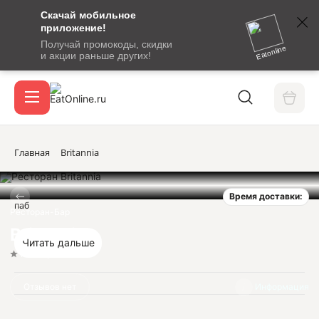
Скачай мобильное
номер
приложение!
SMS-
Получай промокоды, скидки
сообщение
Eatonline
и акции раньше других!
с
Акции
кодом
подтверждения
О сервисе
Главная
Britannia
Время доставки:
Откры
паб
Вход / регистрация
Ресторан-Бар
Britannia
Читать дальше
Нет оценок
Отзывов нет
Информация