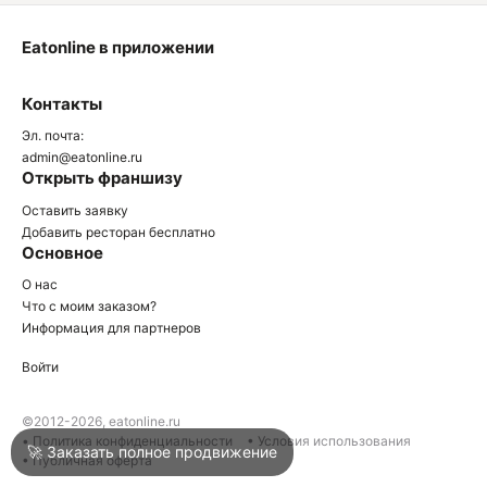
Eatonline в приложении
О
Контакты
О
Эл. почта:
admin@eatonline.ru
Открыть франшизу
Оставить заявку
Добавить ресторан бесплатно
Основное
Войти
О нас
Что с моим заказом?
Информация для партнеров
Город
Сочи
Войти
Написать в техподдержку
©2012-2026, eatonline.ru
• Политика конфиденциальности
• Условия использования
🚀 Заказать полное продвижение
• Публичная оферта