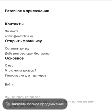
Eatonline в приложении
О
Контакты
О
Эл. почта:
admin@eatonline.ru
Открыть франшизу
Оставить заявку
Добавить ресторан бесплатно
Основное
Войти
О нас
Что с моим заказом?
Информация для партнеров
Город
Сочи
Войти
Написать в техподдержку
©2012-2026, eatonline.ru
• Политика конфиденциальности
• Условия использования
🚀 Заказать полное продвижение
• Публичная оферта