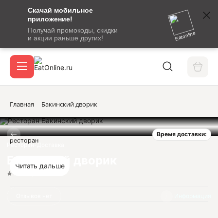
Скачай мобильное
номер
приложение!
SMS-
Получай промокоды, скидки
сообщение
Eatonline
и акции раньше других!
с
Акции
кодом
подтверждения
О сервисе
Главная
Бакинский дворик
Время доставки:
Откры
ресторан
Вход / регистрация
Ресторан-Доставка
Бакинский дворик
Читать дальше
Нет оценок
Отзывов нет
Информация