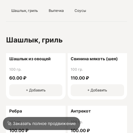
Шашлык, гриль
Выпечка
Соусы
О
О
Шашлык, гриль
Шашлык из овощей
Свинина мякоть (шея)
100 гр.
100 гр.
Войти
60.00 ₽
110.00 ₽
+ Добавить
+ Добавить
Город
Сочи
Ребра
Антрекот
Написать в техподдержку
100 гр.
100 гр.
🚀 Заказать полное продвижение
100.00 ₽
100.00 ₽