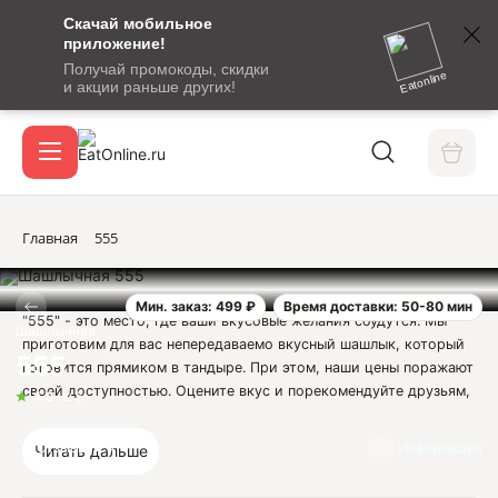
Скачай мобильное
номер
приложение!
SMS-
Получай промокоды, скидки
сообщение
Eatonline
и акции раньше других!
с
Акции
кодом
подтверждения
О сервисе
Главная
555
Мин. заказ: 499 ₽
Время доставки: 50-80 мин
Откры
"555" - это место, где ваши вкусовые желания сбудутся. Мы
Вход / регистрация
Шашлычная
приготовим для вас непередаваемо вкусный шашлык, который
555
готовится прямиком в тандыре. При этом, наши цены поражают
своей доступностью. Оцените вкус и порекомендуйте друзьям,
4.8
из 5
чтобы и они могли насладиться этим уникальным вкусом!
Отзывы
4
Информация
Читать дальше